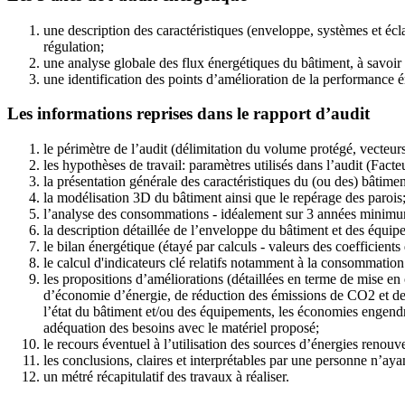
une description des caractéristiques (enveloppe, systèmes et écl
régulation;
une analyse globale des flux énergétiques du bâtiment, à savoi
une identification des points d’amélioration de la performance é
Les informations reprises dans le rapport d’audit
le périmètre de l’audit (délimitation du volume protégé, vecteurs
les hypothèses de travail: paramètres utilisés dans l’audit (Fact
la présentation générale des caractéristiques du (ou des) bâtimen
la modélisation 3D du bâtiment ainsi que le repérage des parois
l’analyse des consommations - idéalement sur 3 années minimum 
la description détaillée de l’enveloppe du bâtiment et des équip
le bilan énergétique (étayé par calculs - valeurs des coefficients
le calcul d'indicateurs clé relatifs notamment à la consommatio
les propositions d’améliorations (détaillées en terme de mise en 
d’économie d’énergie, de réduction des émissions de CO2 et de re
l’état du bâtiment et/ou des équipements, les économies engendrée
adéquation des besoins avec le matériel proposé;
le recours éventuel à l’utilisation des sources d’énergies renouv
les conclusions, claires et interprétables par une personne n’a
un métré récapitulatif des travaux à réaliser.