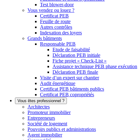
Test blower-door
Vous vendez ou louez ?
Certificat PEB
Feuille de route
Autres contrôles
Indexation des loyers
Grands bâtiments
Responsable PEB
Etude de faisabilité
Déclaration PEB initiale
Fiche projet « Check-List »
Assistance technique PEB phase exécution
Déclaration PEB finale
Visite d’un expert sur chantier
Audit énergétique
Certificat PEB bâtiments publics
Certificat PEB copropriétés
Vous êtes professionnel ?
Architectes
Promoteur immobilier
Entrepreneurs
Société de logement
Pouvoirs publics et administrations
Agent immobilier