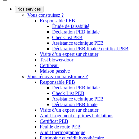
Nos services
Vous construisez ?
Responsable PEB
Étude de faisabilité
Déclaration PEB initiale
Check-list PEB
Assistance technique PEB
Déclaration PEB finale / certificat PEB
Visite d’un expert sur chantier
Test blower-door
Certibeau
Maison passive
Vous rénovez ou transformez ?
Responsable PEB
Déclaration PEB initiale
Check-List PEB
Assistance technique PEB
Déclaration PEB finale
Visite d’un expert sur chantier
Audit Logement et primes habitations
Certificat PEB
Feuille de route PEB
Audit thermographique
Patrimoine et crédit hypothécaire