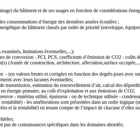
airage) du bâtiment et de ses usages en fonction de considérations énergé
r les consommations d’énergie des dernières années écoulées ;
nergétique du bâtiment classés par ordre de priorité (enveloppe, équipeme
 examinés, limitations éventuelles,...);
eurs de conversion - PCI, PCS, coefficients d’émission de CO2 - coûts des
t(s) (Année de construction, architecture, affectation,surface occupée,...
;
- (en valeurs brutes et corrigées en fonction des degrés-jours avec un
ements avec leurs lacunes éventuelles;
 de transmission, estimation du renouvellement d’air, calcul des déperditi
n en énergie primaire, au coût d'exploitation et aux émissions de CO2;
oeuvre - matériau utilisé, épaisseur - ou de technique utilisée - condensa
ntabilité) - les améliorations sont présentées dans un ordre logique (st
s et la rentabilité) en tenant compte de l’impact de chacune d’elles sur 
elables;
yant pas de connaissances spécifiques dans les domaines abordés;