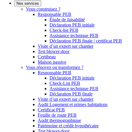
Nos services
Vous construisez ?
Responsable PEB
Étude de faisabilité
Déclaration PEB initiale
Check-list PEB
Assistance technique PEB
Déclaration PEB finale / certificat PEB
Visite d’un expert sur chantier
Test blower-door
Certibeau
Maison passive
Vous rénovez ou transformez ?
Responsable PEB
Déclaration PEB initiale
Check-List PEB
Assistance technique PEB
Déclaration PEB finale
Visite d’un expert sur chantier
Audit Logement et primes habitations
Certificat PEB
Feuille de route PEB
Audit thermographique
Patrimoine et crédit hypothécaire
Test blower-door