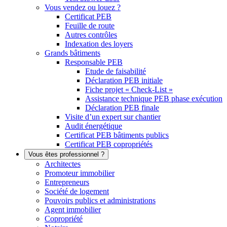
Vous vendez ou louez ?
Certificat PEB
Feuille de route
Autres contrôles
Indexation des loyers
Grands bâtiments
Responsable PEB
Etude de faisabilité
Déclaration PEB initiale
Fiche projet « Check-List »
Assistance technique PEB phase exécution
Déclaration PEB finale
Visite d’un expert sur chantier
Audit énergétique
Certificat PEB bâtiments publics
Certificat PEB copropriétés
Vous êtes professionnel ?
Architectes
Promoteur immobilier
Entrepreneurs
Société de logement
Pouvoirs publics et administrations
Agent immobilier
Copropriété